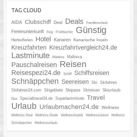
TAG CLOUD
Deals
Clubschiff
AIDA
Deal
Familienurlaub
Günstig
Ferienunterkunft
Flug
Frühbucher
Hotel
Kanaren
Kanarische Inseln
Herbstferien
Kreuzfahrten
Kreuzfahrtvergleich24.de
Lastminute
Mallorca
Madeira
Reisen
Pauschalreisen
Reisespezi24.de
Schiffsreisen
Schiff
Schnäppchen
Seereisen
Ski
Skifahren
Skipass
Skiurlaub
Skifahren24.com
Skigebiete
Skireisen
Travel
Specialtravel24.de
Superlastminute
Spa
Urlaub
Urlaubmachen24.de
Wellness
Wellness Deal
Wellness Deals
Wellnesshotels
Wellnessreisen
Wellness
Schnäppchen
Wellnessurlaub