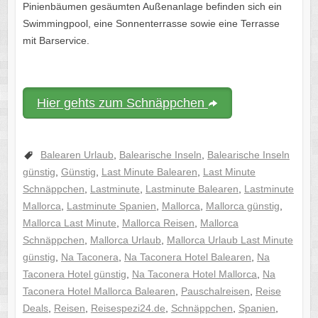
Pinienbäumen gesäumten Außenanlage befinden sich ein
Swimmingpool, eine Sonnenterrasse sowie eine Terrasse
mit Barservice.
Hier gehts zum Schnäppchen
Balearen Urlaub
,
Balearische Inseln
,
Balearische Inseln
günstig
,
Günstig
,
Last Minute Balearen
,
Last Minute
Schnäppchen
,
Lastminute
,
Lastminute Balearen
,
Lastminute
Mallorca
,
Lastminute Spanien
,
Mallorca
,
Mallorca günstig
,
Mallorca Last Minute
,
Mallorca Reisen
,
Mallorca
Schnäppchen
,
Mallorca Urlaub
,
Mallorca Urlaub Last Minute
günstig
,
Na Taconera
,
Na Taconera Hotel Balearen
,
Na
Taconera Hotel günstig
,
Na Taconera Hotel Mallorca
,
Na
Taconera Hotel Mallorca Balearen
,
Pauschalreisen
,
Reise
Deals
,
Reisen
,
Reisespezi24.de
,
Schnäppchen
,
Spanien
,