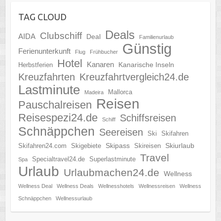
TAG CLOUD
Deals
Clubschiff
AIDA
Deal
Familienurlaub
Günstig
Ferienunterkunft
Flug
Frühbucher
Hotel
Kanaren
Kanarische Inseln
Herbstferien
Kreuzfahrten
Kreuzfahrtvergleich24.de
Lastminute
Mallorca
Madeira
Reisen
Pauschalreisen
Reisespezi24.de
Schiffsreisen
Schiff
Schnäppchen
Seereisen
Ski
Skifahren
Skipass
Skiurlaub
Skifahren24.com
Skigebiete
Skireisen
Travel
Specialtravel24.de
Superlastminute
Spa
Urlaub
Urlaubmachen24.de
Wellness
Wellness Deal
Wellness Deals
Wellnesshotels
Wellnessreisen
Wellness
Schnäppchen
Wellnessurlaub