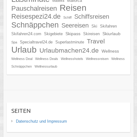
Mallorca
Madeira
Reisen
Pauschalreisen
Reisespezi24.de
Schiffsreisen
Schiff
Schnäppchen
Seereisen
Ski
Skifahren
Skipass
Skiurlaub
Skifahren24.com
Skigebiete
Skireisen
Travel
Specialtravel24.de
Superlastminute
Spa
Urlaub
Urlaubmachen24.de
Wellness
Wellness Deal
Wellness Deals
Wellnesshotels
Wellnessreisen
Wellness
Schnäppchen
Wellnessurlaub
SEITEN
Datenschutz und Impressum