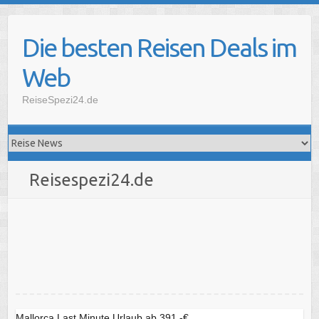
Skip
to
Die besten Reisen Deals im
content
Web
ReiseSpezi24.de
Reisespezi24.de
Mallorca Last Minute Urlaub ab 391,-€