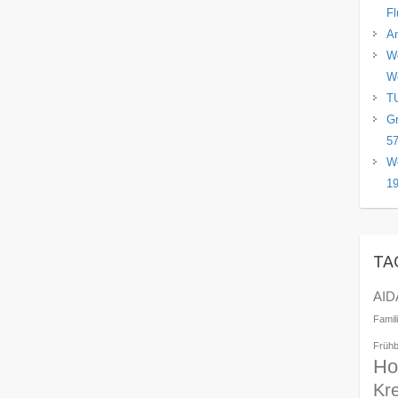
Fl
An
We
Wö
TU
Gr
57
We
19
TA
AID
Famil
Früh
Ho
Kr