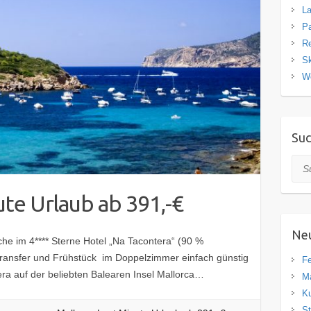
La
Pa
R
Sk
W
Su
Suc
ute Urlaub ab 391,-€
Neu
 im 4**** Sterne ‪‎Hotel‬ „Na Tacontera“ (90 %
ransfer‬ und Frühstück ‬ im Doppelzimmer einfach günstig
Fe
a auf der beliebten Balearen Insel Mallorca…
Ma
Ku
St