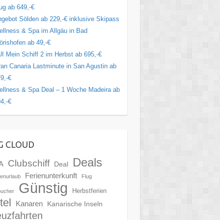
ug ab 649,-€
gebot Sölden ab 229,-€ inklusive Skipass
llness & Spa im Allgäu in Bad
rishofen ab 49,-€
I Mein Schiff 2 im Herbst ab 695,-€
an Canaria Lastminute in San Agustin ab
9,-€
llness & Spa Deal – 1 Woche Madeira ab
4,-€
G CLOUD
Deals
Clubschiff
A
Deal
Ferienunterkunft
ienurlaub
Flug
Günstig
Herbstferien
bucher
tel
Kanaren
Kanarische Inseln
euzfahrten