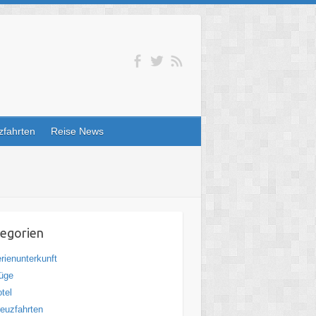
zfahrten
Reise News
egorien
rienunterkunft
üge
tel
euzfahrten