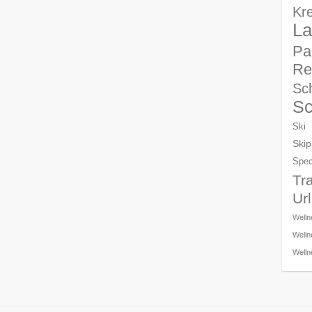
Kre
La
Pa
Re
Sch
S
Ski
Skip
Spec
Tr
Ur
Welln
Welln
Welln