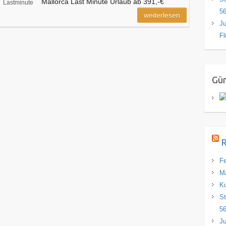
Mallorca Last Minute Urlaub ab 391,-€
Lastminute
56
weiterlesen
Ju
Fl
Gün
R
Fe
Ma
Ku
St
56
Ju