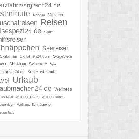
uzfahrtvergleich24.de
stminute
Mallorca
Madeira
Reisen
uschalreisen
isespezi24.de
Schiff
iffsreisen
chnäppchen
Seereisen
Skifahren
Skifahren24.com
Skigebiete
ass
Skiurlaub
Skireisen
Spa
ialtravel24.de
Superlastminute
Urlaub
avel
laubmachen24.de
Wellness
ess Deal
Wellness Deals
Wellnesshotels
essreisen
Wellness Schnäppchen
essurlaub