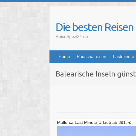
Skip
to
content
Die besten Reisen
ReiseSpezi24.de
Home
Pauschalreisen
Lastminute
Balearische Inseln günst
Mallorca Last Minute Urlaub ab 391,-€