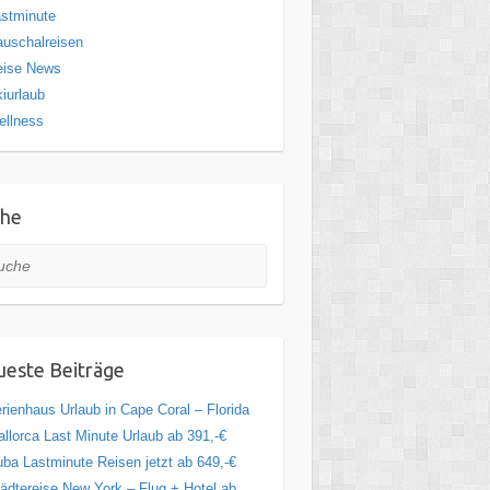
stminute
uschalreisen
eise News
iurlaub
ellness
che
he
este Beiträge
rienhaus Urlaub in Cape Coral – Florida
llorca Last Minute Urlaub ab 391,-€
ba Lastminute Reisen jetzt ab 649,-€
ädtereise New York – Flug + Hotel ab