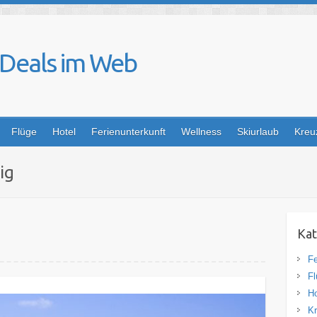
 Deals im Web
Flüge
Hotel
Ferienunterkunft
Wellness
Skiurlaub
Kreu
ig
Kat
Fe
Fl
Ho
Kr