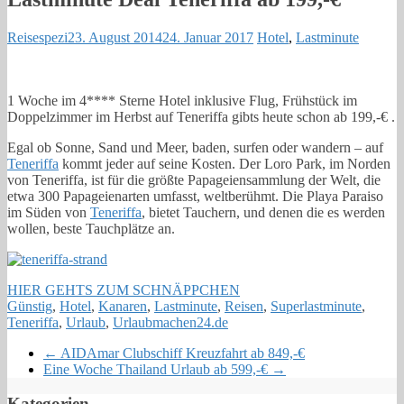
Reisespezi
23. August 2014
24. Januar 2017
Hotel
,
Lastminute
1 Woche im 4**** Sterne Hotel inklusive Flug, Frühstück im
Doppelzimmer im Herbst auf Teneriffa gibts heute schon ab 199,-€ .
Egal ob Sonne, Sand und Meer, baden, surfen oder wandern – auf
Teneriffa
kommt jeder auf seine Kosten. Der Loro Park, im Norden
von Teneriffa, ist für die größte Papageiensammlung der Welt, die
etwa 300 Papageienarten umfasst, weltberühmt. Die Playa Paraiso
im Süden von
Teneriffa
, bietet Tauchern, und denen die es werden
wollen, beste Tauchplätze an.
HIER GEHTS ZUM SCHNÄPPCHEN
Günstig
,
Hotel
,
Kanaren
,
Lastminute
,
Reisen
,
Superlastminute
,
Teneriffa
,
Urlaub
,
Urlaubmachen24.de
←
AIDAmar Clubschiff Kreuzfahrt ab 849,-€
Eine Woche Thailand Urlaub ab 599,-€
→
Kategorien