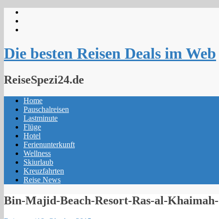
Skip
to
content
Die besten Reisen Deals im Web
ReiseSpezi24.de
Home
Pauschalreisen
Lastminute
Flüge
Hotel
Ferienunterkunft
Wellness
Skiurlaub
Kreuzfahrten
Reise News
Bin-Majid-Beach-Resort-Ras-al-Khaimah-