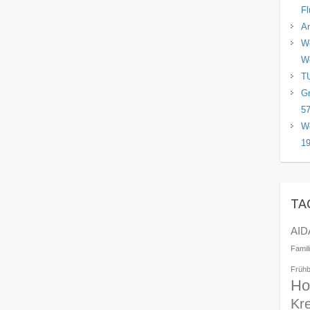
Fl
An
We
Wö
TU
Gr
57
We
19
TA
AID
Famil
Früh
Ho
Kr