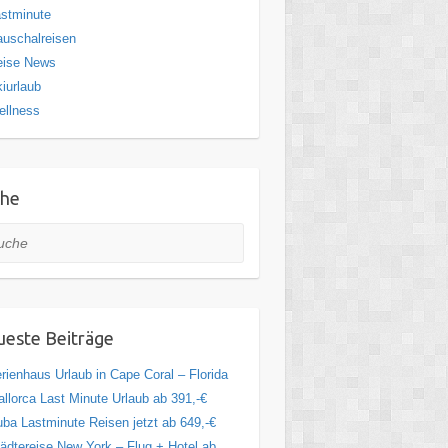
stminute
uschalreisen
eise News
iurlaub
ellness
che
he
este Beiträge
rienhaus Urlaub in Cape Coral – Florida
llorca Last Minute Urlaub ab 391,-€
ba Lastminute Reisen jetzt ab 649,-€
ädtereise New York – Flug + Hotel ab