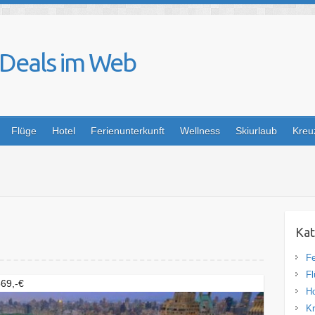
 Deals im Web
Flüge
Hotel
Ferienunterkunft
Wellness
Skiurlaub
Kreu
Kat
Fe
Fl
569,-€
Ho
Kr