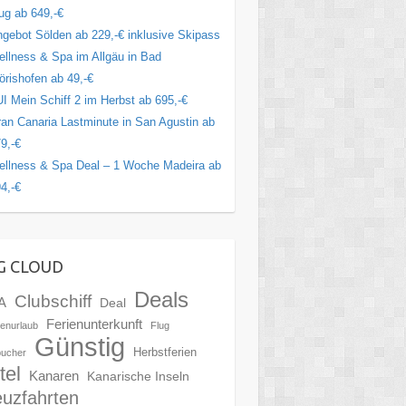
ug ab 649,-€
gebot Sölden ab 229,-€ inklusive Skipass
llness & Spa im Allgäu in Bad
rishofen ab 49,-€
I Mein Schiff 2 im Herbst ab 695,-€
an Canaria Lastminute in San Agustin ab
9,-€
llness & Spa Deal – 1 Woche Madeira ab
4,-€
G CLOUD
Deals
Clubschiff
A
Deal
Ferienunterkunft
ienurlaub
Flug
Günstig
Herbstferien
bucher
tel
Kanaren
Kanarische Inseln
euzfahrten