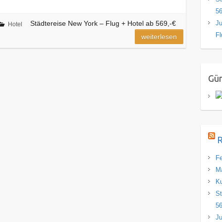
56
Ju
Städtereise New York – Flug + Hotel ab 569,-€
Hotel
Fl
weiterlesen
Gün
R
Fe
Ma
Ku
St
56
Ju