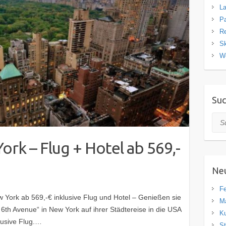
La
Pa
R
Sk
W
Su
Suc
ork – Flug + Hotel ab 569,-
Neu
Fe
York ab 569,-€ inklusive Flug und Hotel – Genießen sie
Ma
 6th Avenue“ in New York auf ihrer Städtereise in die USA
Ku
lusive Flug.…
St