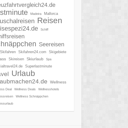
uzfahrtvergleich24.de
stminute
Mallorca
Madeira
Reisen
uschalreisen
isespezi24.de
Schiff
iffsreisen
chnäppchen
Seereisen
Skifahren
Skifahren24.com
Skigebiete
ass
Skiurlaub
Skireisen
Spa
ialtravel24.de
Superlastminute
Urlaub
avel
laubmachen24.de
Wellness
ess Deal
Wellness Deals
Wellnesshotels
essreisen
Wellness Schnäppchen
essurlaub