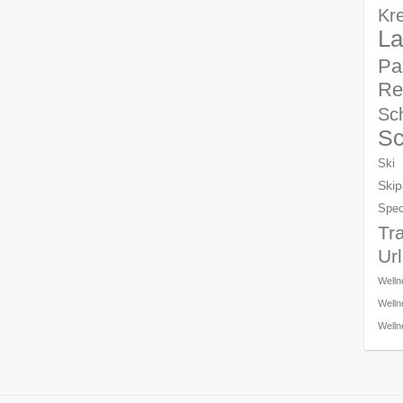
Kre
La
Pa
Re
Sch
S
Ski
Skip
Spec
Tr
Ur
Welln
Welln
Welln