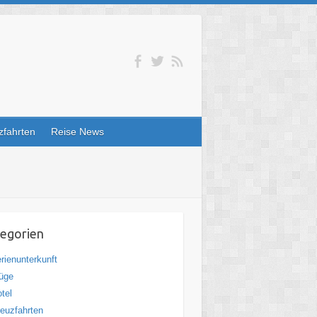
zfahrten
Reise News
egorien
rienunterkunft
üge
tel
euzfahrten