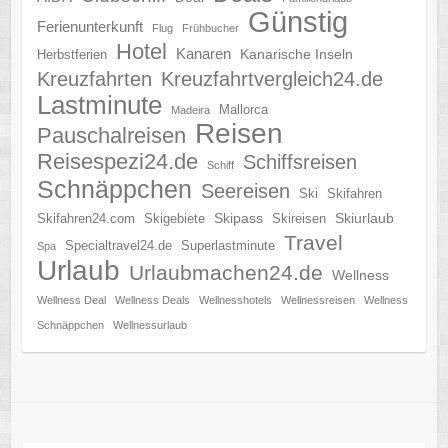
Günstig
Ferienunterkunft
Flug
Frühbucher
Hotel
Kanaren
Kanarische Inseln
Herbstferien
Kreuzfahrten
Kreuzfahrtvergleich24.de
Lastminute
Mallorca
Madeira
Reisen
Pauschalreisen
Reisespezi24.de
Schiffsreisen
Schiff
Schnäppchen
Seereisen
Ski
Skifahren
Skipass
Skiurlaub
Skifahren24.com
Skigebiete
Skireisen
Travel
Specialtravel24.de
Superlastminute
Spa
Urlaub
Urlaubmachen24.de
Wellness
Wellness Deal
Wellness Deals
Wellnesshotels
Wellnessreisen
Wellness
Schnäppchen
Wellnessurlaub