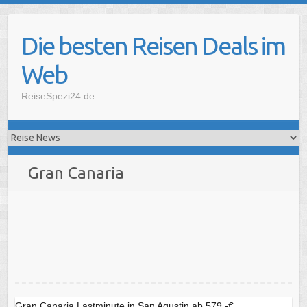
Skip
to
Die besten Reisen Deals im
content
Web
ReiseSpezi24.de
Gran Canaria
Gran Canaria Lastminute in San Agustin ab 579,-€