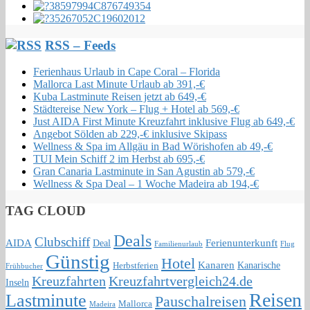
RSS – Feeds
Ferienhaus Urlaub in Cape Coral – Florida
Mallorca Last Minute Urlaub ab 391,-€
Kuba Lastminute Reisen jetzt ab 649,-€
Städtereise New York – Flug + Hotel ab 569,-€
Just AIDA First Minute Kreuzfahrt inklusive Flug ab 649,-€
Angebot Sölden ab 229,-€ inklusive Skipass
Wellness & Spa im Allgäu in Bad Wörishofen ab 49,-€
TUI Mein Schiff 2 im Herbst ab 695,-€
Gran Canaria Lastminute in San Agustin ab 579,-€
Wellness & Spa Deal – 1 Woche Madeira ab 194,-€
TAG CLOUD
Deals
Clubschiff
AIDA
Ferienunterkunft
Deal
Familienurlaub
Flug
Günstig
Hotel
Kanaren
Kanarische
Herbstferien
Frühbucher
Kreuzfahrten
Kreuzfahrtvergleich24.de
Inseln
Reisen
Lastminute
Pauschalreisen
Mallorca
Madeira