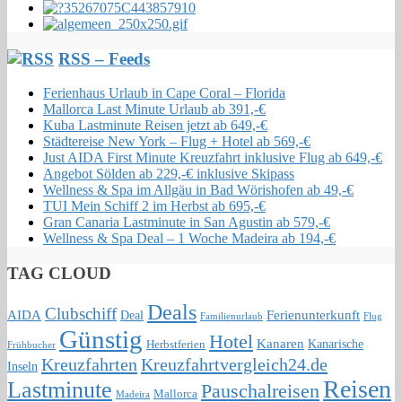
RSS – Feeds
Ferienhaus Urlaub in Cape Coral – Florida
Mallorca Last Minute Urlaub ab 391,-€
Kuba Lastminute Reisen jetzt ab 649,-€
Städtereise New York – Flug + Hotel ab 569,-€
Just AIDA First Minute Kreuzfahrt inklusive Flug ab 649,-€
Angebot Sölden ab 229,-€ inklusive Skipass
Wellness & Spa im Allgäu in Bad Wörishofen ab 49,-€
TUI Mein Schiff 2 im Herbst ab 695,-€
Gran Canaria Lastminute in San Agustin ab 579,-€
Wellness & Spa Deal – 1 Woche Madeira ab 194,-€
TAG CLOUD
Deals
Clubschiff
AIDA
Ferienunterkunft
Deal
Familienurlaub
Flug
Günstig
Hotel
Kanaren
Kanarische
Herbstferien
Frühbucher
Kreuzfahrten
Kreuzfahrtvergleich24.de
Inseln
Reisen
Lastminute
Pauschalreisen
Mallorca
Madeira