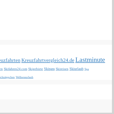
Lastminute
uzfahrten
Kreuzfahrtvergleich24.de
Skipass
Skiurlaub
en
Skifahren24.com
Skigebiete
Skireisen
Spa
 Schnäppchen
Wellnessurlaub