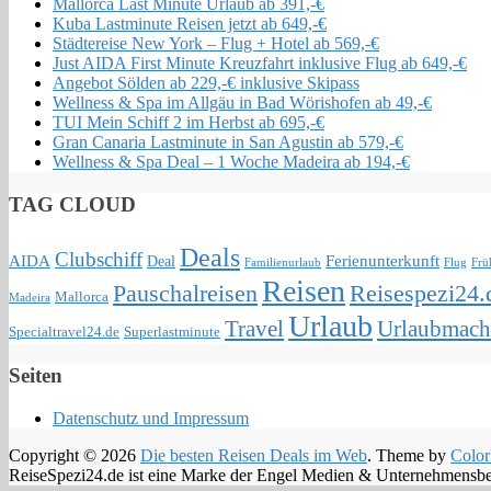
Mallorca Last Minute Urlaub ab 391,-€
Kuba Lastminute Reisen jetzt ab 649,-€
Städtereise New York – Flug + Hotel ab 569,-€
Just AIDA First Minute Kreuzfahrt inklusive Flug ab 649,-€
Angebot Sölden ab 229,-€ inklusive Skipass
Wellness & Spa im Allgäu in Bad Wörishofen ab 49,-€
TUI Mein Schiff 2 im Herbst ab 695,-€
Gran Canaria Lastminute in San Agustin ab 579,-€
Wellness & Spa Deal – 1 Woche Madeira ab 194,-€
TAG CLOUD
Deals
Clubschiff
AIDA
Ferienunterkunft
Deal
Familienurlaub
Flug
Frü
Reisen
Pauschalreisen
Reisespezi24.
Mallorca
Madeira
Urlaub
Travel
Urlaubmach
Specialtravel24.de
Superlastminute
Seiten
Datenschutz und Impressum
Copyright © 2026
Die besten Reisen Deals im Web
. Theme by
Color
ReiseSpezi24.de ist eine Marke der Engel Medien & Unternehmensb