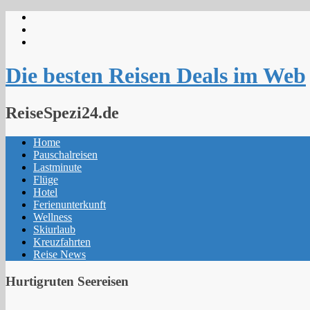
Skip
to
content
Die besten Reisen Deals im Web
ReiseSpezi24.de
Home
Pauschalreisen
Lastminute
Flüge
Hotel
Ferienunterkunft
Wellness
Skiurlaub
Kreuzfahrten
Reise News
Hurtigruten Seereisen