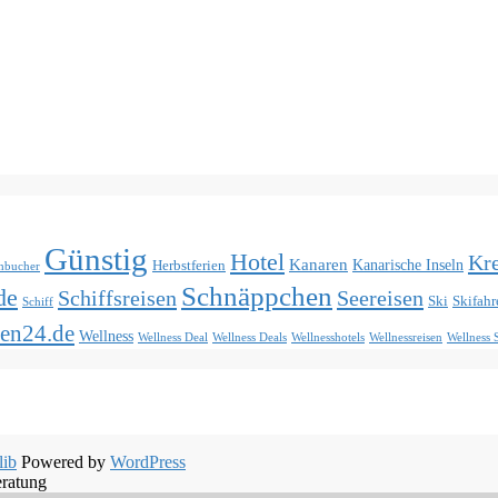
Günstig
Hotel
Kre
Kanaren
Kanarische Inseln
Herbstferien
hbucher
Schnäppchen
de
Schiffsreisen
Seereisen
Ski
Skifahr
Schiff
en24.de
Wellness
Wellness Deal
Wellness Deals
Wellnesshotels
Wellnessreisen
Wellness
lib
Powered by
WordPress
eratung