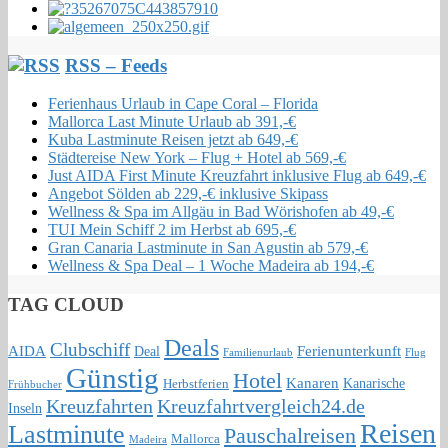
RSS – Feeds
Ferienhaus Urlaub in Cape Coral – Florida
Mallorca Last Minute Urlaub ab 391,-€
Kuba Lastminute Reisen jetzt ab 649,-€
Städtereise New York – Flug + Hotel ab 569,-€
Just AIDA First Minute Kreuzfahrt inklusive Flug ab 649,-€
Angebot Sölden ab 229,-€ inklusive Skipass
Wellness & Spa im Allgäu in Bad Wörishofen ab 49,-€
TUI Mein Schiff 2 im Herbst ab 695,-€
Gran Canaria Lastminute in San Agustin ab 579,-€
Wellness & Spa Deal – 1 Woche Madeira ab 194,-€
TAG CLOUD
Deals
Clubschiff
AIDA
Ferienunterkunft
Deal
Familienurlaub
Flug
Günstig
Hotel
Kanaren
Kanarische
Herbstferien
Frühbucher
Kreuzfahrten
Kreuzfahrtvergleich24.de
Inseln
Reisen
Lastminute
Pauschalreisen
Mallorca
Madeira