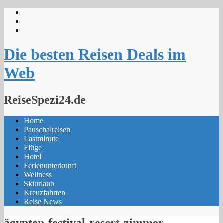
Skip
to
content
Die besten Reisen Deals im
Web
ReiseSpezi24.de
Home
Pauschalreisen
Lastminute
Flüge
Hotel
Ferienunterkunft
Wellness
Skiurlaub
Kreuzfahrten
Reise News
ägypten-festival-resort-zimmer