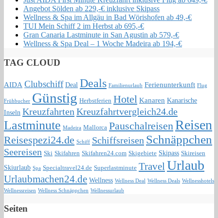
Angebot Sölden ab 229,-€ inklusive Skipass
Wellness & Spa im Allgäu in Bad Wörishofen ab 49,-€
TUI Mein Schiff 2 im Herbst ab 695,-€
Gran Canaria Lastminute in San Agustin ab 579,-€
Wellness & Spa Deal – 1 Woche Madeira ab 194,-€
TAG CLOUD
Deals
Clubschiff
AIDA
Ferienunterkunft
Deal
Familienurlaub
Flug
Günstig
Hotel
Kanaren
Kanarische
Herbstferien
Frühbucher
Kreuzfahrten
Kreuzfahrtvergleich24.de
Inseln
Reisen
Lastminute
Pauschalreisen
Mallorca
Madeira
Schnäppchen
Reisespezi24.de
Schiffsreisen
Schiff
Seereisen
Skipass
Ski
Skifahren
Skifahren24.com
Skigebiete
Skireisen
Urlaub
Travel
Skiurlaub
Specialtravel24.de
Superlastminute
Spa
Urlaubmachen24.de
Wellness
Wellness Deal
Wellness Deals
Wellnesshotels
Wellnessreisen
Wellness Schnäppchen
Wellnessurlaub
Seiten